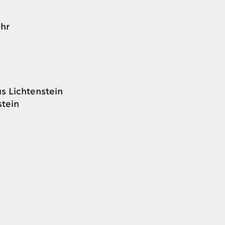
hr
 Lichtenstein
stein