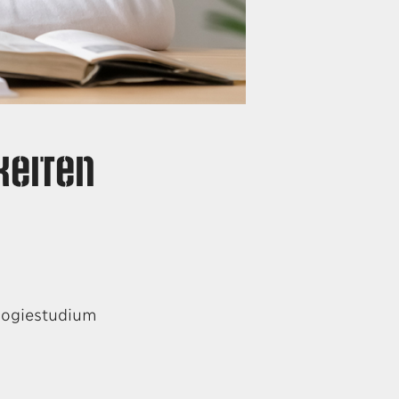
keiten
ologiestudium